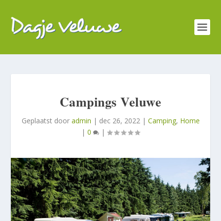
Campings Veluwe
Geplaatst door
admin
|
dec 26, 2022
|
Camping
,
Home
|
0
|