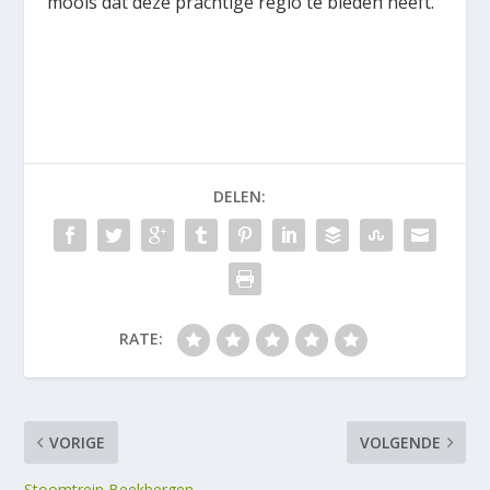
moois dat deze prachtige regio te bieden heeft.
DELEN:
RATE:
VORIGE
VOLGENDE
Stoomtrein Beekbergen