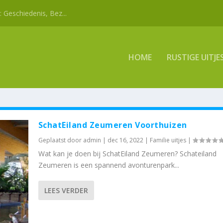
Geschiedenis, Bez...
HOME
RUSTIGE UITJE
SchatEiland Zeumeren Voorthuizen
Geplaatst door
admin
|
dec 16, 2022
|
Familie uitjes
|
Wat kan je doen bij SchatEiland Zeumeren? Schateiland
Zeumeren is een spannend avonturenpark...
LEES VERDER