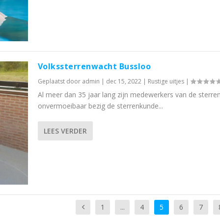
Volkssterrenwacht Bussloo
Geplaatst door
admin
|
dec 15, 2022
|
Rustige uitjes
|
Al meer dan 35 jaar lang zijn medewerkers van de sterr
onvermoeibaar bezig de sterrenkunde...
LEES VERDER
1
...
4
5
6
7