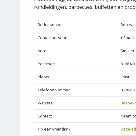
rondleidingen, barbecues, buffetten en broodm
Bedrijfsnaam:
Recreati
Contactpersoon:
’t Smalle
Adres
Smaller
Postcode
8166 KD
Plaats
Emst
Telefoonnummer
0578-66
Website
Bezoek 
Contact
Neem co
Tip een vriend(in)
Deze ad