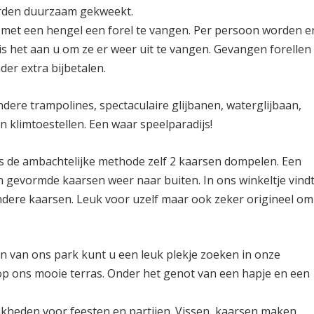
rden duurzaam gekweekt.
n met een hengel een forel te vangen. Per persoon worden e
n is het aan u om ze er weer uit te vangen. Gevangen forellen
r extra bijbetalen.
ndere trampolines, spectaculaire glijbanen, waterglijbaan,
n klimtoestellen. Een waar speelparadijs!
s de ambachtelijke methode zelf 2 kaarsen dompelen. Een
n gevormde kaarsen weer naar buiten. In ons winkeltje vindt
ondere kaarsen. Leuk voor uzelf maar ook zeker origineel om
n van ons park kunt u een leuk plekje zoeken in onze
op ons mooie terras. Onder het genot van een hapje en een
jkheden voor feesten en partijen. Vissen, kaarsen maken,