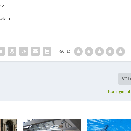
012
keken
RATE:
VOL
Koningin Ju