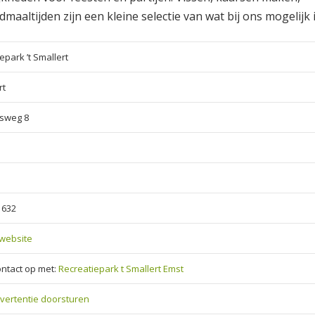
aaltijden zijn een kleine selectie van wat bij ons mogelijk i
epark ’t Smallert
rt
tsweg 8
1632
website
ntact op met:
Recreatiepark t Smallert Emst
vertentie doorsturen