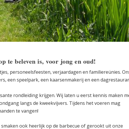
p te beleven is, voor jong en oud!
stjes, personeelsfeesten, verjaardagen en familiereünies. On
jvers, een speelpark, een kaarsenmakerij en een dagrestaura
sante rondleiding krijgen. Wij laten u eerst kennis maken m
 rondgang langs de kweekvijvers. Tijdens het voeren mag
 handen te vangen!
 smaken ook heerlijk op de barbecue of gerookt uit onze